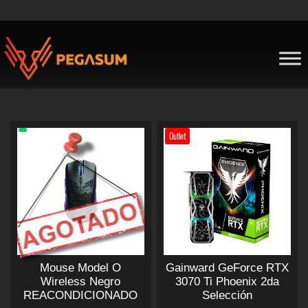
Skip
to
content
Pegasum
Outlet
Mouse Model O
Gainward GeForce RTX
Wireless Negro
3070 Ti Phoenix 2da
REACONDICIONADO
Selección