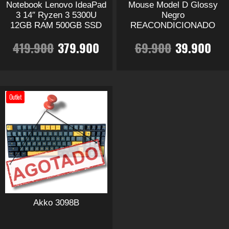
Notebook Lenovo IdeaPad
Mouse Model D Glossy
la
la
3 14″ Ryzen 3 5300U
Negro
página
página
12GB RAM 500GB SSD
REACONDICIONADO
de
de
El
El
El
El
419.900
379.900
69.900
39.900
producto
producto
precio
precio
precio
pr
Este
Este
producto
producto
original
actual
original
ac
tiene
tiene
Outlet
múltiples
múltiples
era:
es:
era:
es:
variantes.
variantes.
Las
419.900.
379.900.
Las
69.900.
39
opciones
opciones
se
se
pueden
pueden
elegir
elegir
en
en
Akko 3098B
la
la
página
página