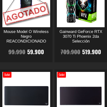
Mouse Model O Wireless
Gainward GeForce RTX
Negro
3070 Ti Phoenix 2da
REACONDICIONADO
Selección
El
El
El
El
99.990
59.900
709.900
519.900
precio
precio
precio
pr
Este
Este
producto
producto
original
actual
original
ac
tiene
tiene
Outlet
Outlet
múltiples
múltiples
era:
es:
era:
es
variantes.
variantes.
Las
99.990.
59.900.
Las
709.900
5
opciones
opciones
se
se