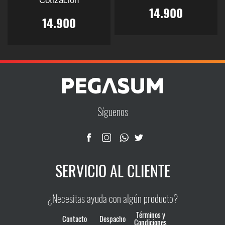
Cotización
14.900
14.900
Este
Este
producto
producto
tiene
tiene
múltiples
múltiples
variantes.
variantes.
Las
Las
opciones
Síguenos
opciones
se
se
pueden
pueden
elegir
elegir
en
SERVICIO AL CLIENTE
en
la
la
página
página
de
¿Necesitas ayuda con algún producto?
de
producto
producto
Términos y
Contacto
Despacho
Condiciones