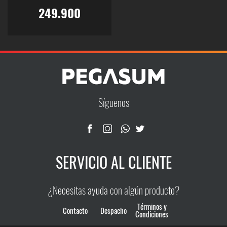
249.900
Este
producto
tiene
múltiples
variantes.
Las
Síguenos
opciones
se
pueden
elegir
SERVICIO AL CLIENTE
en
la
página
¿Necesitas ayuda con algún producto?
de
producto
Términos y
Contacto
Despacho
Condiciones