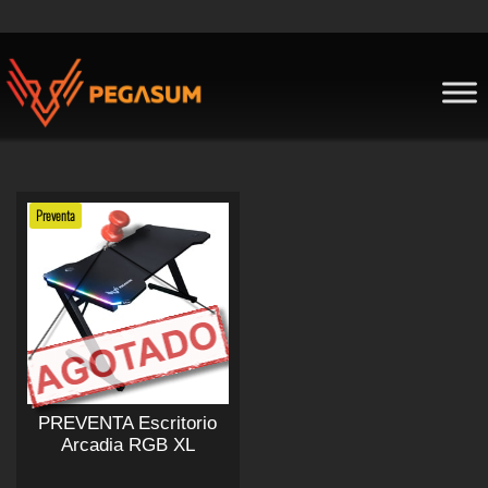
Skip
to
content
Pegasum
Preventa
PREVENTA Escritorio
Arcadia RGB XL