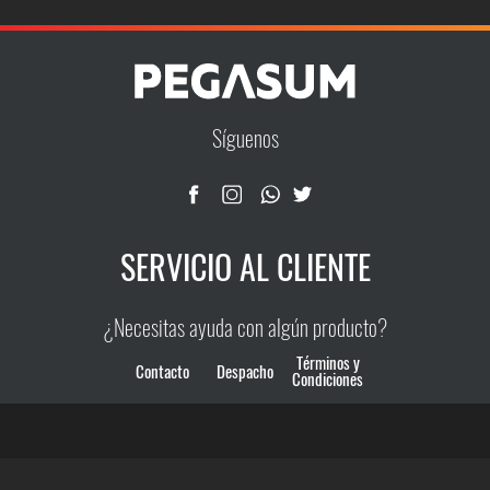
producto
original
actual
tiene
múltiples
era:
es:
variantes.
Las
15.990.
13.990.
Síguenos
opciones
se
pueden
elegir
SERVICIO AL CLIENTE
en
la
página
¿Necesitas ayuda con algún producto?
de
producto
Términos y
Contacto
Despacho
Condiciones