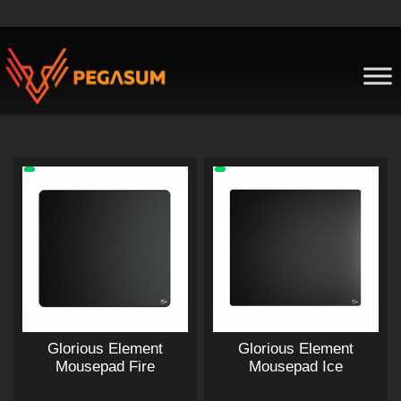
Skip
to
content
Pegasum
Glorious Element
Glorious Element
Mousepad Fire
Mousepad Ice