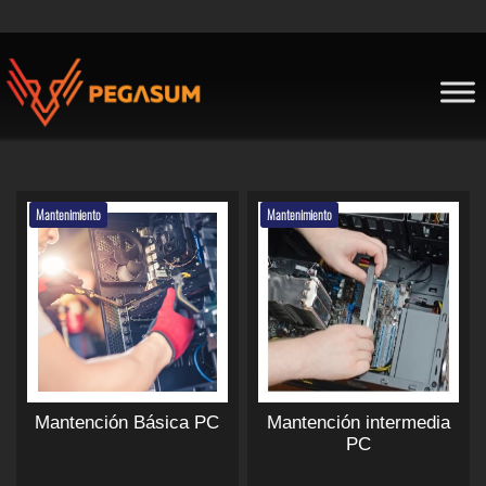
Skip
to
content
Pegasum
Mantenimiento
Mantenimiento
Mantención Básica PC
Mantención intermedia
PC