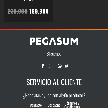
RGB
El
El
239.900
199.900
precio
precio
Este
producto
original
actual
tiene
múltiples
era:
es:
variantes.
Las
239.900.
199.900.
Síguenos
opciones
se
pueden
elegir
SERVICIO AL CLIENTE
en
la
página
¿Necesitas ayuda con algún producto?
de
producto
Términos y
Contacto
Despacho
Condiciones