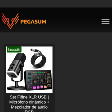
Skip
to
content
Pegasum
Importación
Set Fifine XLR USB |
Micrófono dinámico +
Mezclador de audio