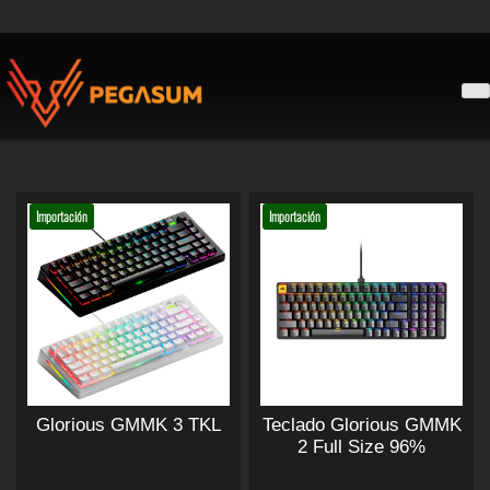
Skip
to
content
Pegasum
Importación
Importación
Glorious GMMK 3 TKL
Teclado Glorious GMMK
2 Full Size 96%