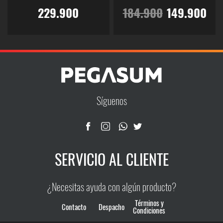
El
El
229.900
184.900
149.900
precio
pr
Este
Este
producto
producto
original
ac
tiene
tiene
múltiples
múltiples
era:
es
variantes.
variantes.
Las
Las
184.900.
14
Síguenos
opciones
opciones
se
se
pueden
pueden
elegir
elegir
SERVICIO AL CLIENTE
en
en
la
la
página
página
¿Necesitas ayuda con algún producto?
de
de
producto
producto
Términos y
Contacto
Despacho
Condiciones