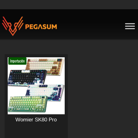
Skip
to
content
Pegasum
Importación
Womier SK80 Pro