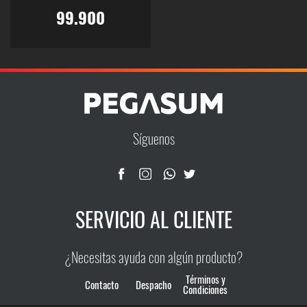
99.900
Este
producto
tiene
múltiples
variantes.
Las
Síguenos
opciones
se
pueden
elegir
SERVICIO AL CLIENTE
en
la
página
¿Necesitas ayuda con algún producto?
de
producto
Términos y
Contacto
Despacho
Condiciones