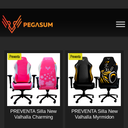
Skip
to
content
Pegasum
Preventa
Preventa
PREVENTA Silla New
PREVENTA Silla New
Valhalla Charming
Valhalla Myrmidon