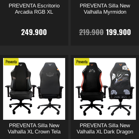
PREVENTA Escritorio
PREVENTA Silla New
Arcadia RGB XL
Valhalla Myrmidon
El
El
249.900
219.900
199.900
precio
pr
Este
Este
producto
producto
original
ac
tiene
tiene
Preventa
Preventa
múltiples
múltiples
era:
es
variantes.
variantes.
Las
Las
219.900.
19
opciones
opciones
se
se
pueden
pueden
elegir
elegir
en
en
PREVENTA Silla New
PREVENTA Silla New
la
la
Valhalla XL Crown Tela
Valhalla XL Dark Dragon
página
página