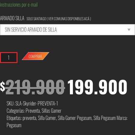
instrucciones por e-mail
ARMADO SILLA
SOLO SANTIAGO
( VER COMUNAS DISPONIBLES ACÁ )
Cantidad
COMPRAR
El
El
219.900
199.900
$
precio
p
original
a
SKU:
SLA-Skyrider-PREVENTA-1
Categorías:
Preventa
,
Sillas Gamer
era:
es
Etiquetas:
preventa
,
Silla Gamer
,
Silla Gamer Pegasum
,
Silla Pegasum
Marca:
Pegasum
219.900.
1