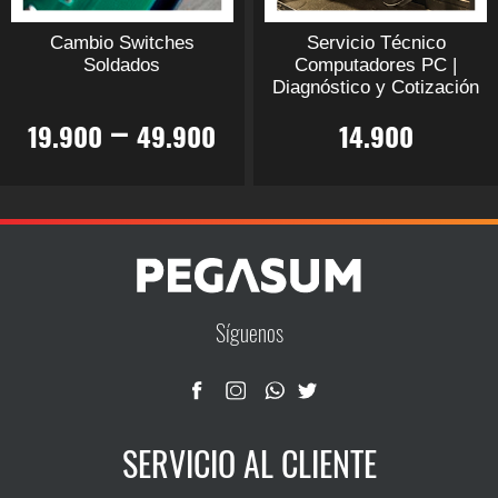
en
en
Cambio Switches
Servicio Técnico
la
la
Soldados
Computadores PC |
página
página
Diagnóstico y Cotización
de
de
–
19.900
49.900
14.900
producto
producto
Este
Este
producto
producto
tiene
tiene
múltiples
múltiples
variantes.
variantes.
Las
Las
Síguenos
opciones
opciones
se
se
pueden
pueden
elegir
elegir
SERVICIO AL CLIENTE
en
en
la
la