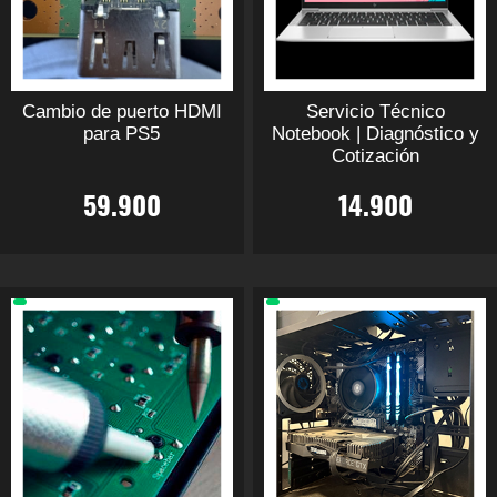
Cambio de puerto HDMI
Servicio Técnico
para PS5
Notebook | Diagnóstico y
Cotización
59.900
14.900
Este
Este
producto
producto
tiene
tiene
múltiples
múltiples
variantes.
variantes.
Las
Las
opciones
opciones
se
se
pueden
pueden
elegir
elegir