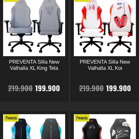
PREVENTA Silla New
PREVENTA Silla New
Valhalla XL King Tela
Valhalla XL Koi
El
El
El
El
219.900
199.900
219.900
199.900
precio
precio
precio
pr
Este
Este
producto
producto
original
actual
original
ac
tiene
tiene
Preventa
Preventa
múltiples
múltiples
era:
es:
era:
es
variantes.
variantes.