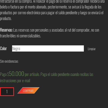
retractarse en su compra. Al realizar el pago de la reserva el comprador recibirá una
boleta o factura por el monto abonado, posteriormente, se avisará la llegada de los
productos por correo electrónico para pagar el saldo pendiente y luego se enviará el
producto.
Reservas:
Las reservas son personales y asociadas al rut del comprador, no son
transferibles ni comercializables.
Color
Limpiar
Sin existencias
50.000
Paga $
por artículo. Paga el saldo pendiente cuando recibas las
instrucciones por e-mail
Cantidad
COMPRAR