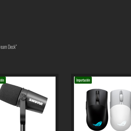
tream Deck”
ción
Importación