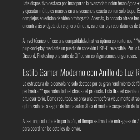
Este dispositivo destaca por incorporar la avanzada función tecnológica
«
y ejecutar múltiples macros en una secuencia exacta con un solo toque. Est
complejos en edición de video o fotografía. Además, la consola ofrece herr
encontrarás widgets de reloj, cronómetro, calendario y recordatorios de 
A nivel técnico, ofrece una compatibilidad nativa óptima con entornos **
plug-and-play mediante un puerto de conexión USB-C reversible. Por lo t
Discord, Photoshop o la suite de Office sin configuraciones engorrosas.
Estilo Gamer Moderno con Anillo de Luz 
La estructura de la consola no solo destaca por su gran rendimiento de fá
perimetral** que rodea todo el chasis del producto. Esta tira led cuenta 
a tu escritorio. Como resultado, se crea una atmósfera visualmente atract
optimizada para seguir de forma automática el modo de suspensión de tu
Al ser un producto de importación, el tiempo estimado de entrega es de 7
para coordinar los detalles del envío.