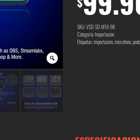
99.9
$
SKU:
VSD-SD-M18-BK
Categoría:
Importacion
Etiquetas:
importacion
,
microfono
,
podc