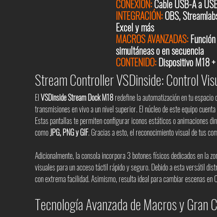
CONEXIÓN:
Cable USB-A a USB-
INTEGRACIÓN:
OBS, Streamlabs
Excel y más
MACROS AVANZADAS:
Función 
simultáneas o en secuencia
CONTENIDO:
Dispositivo M18 +
Stream Controller VSDinside: Control Vi
El
VSDinside Stream Dock M18
redefine la automatización en tu espacio d
transmisiones en vivo a un nivel superior. El núcleo de este equipo cuenta
Estas pantallas te permiten configurar iconos estáticos o animaciones d
como
JPG, PNG y GIF
. Gracias a esto, el reconocimiento visual de tus co
Adicionalmente, la consola incorpora 3 botones físicos dedicados en la z
visuales para un acceso táctil rápido y seguro. Debido a esta versátil di
con extrema facilidad. Asimismo, resulta ideal para cambiar escenas en 
Tecnología Avanzada de Macros y Gran C